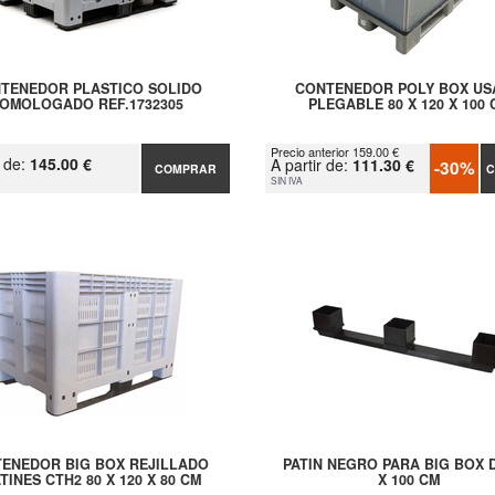
TENEDOR PLASTICO SOLIDO
CONTENEDOR POLY BOX U
OMOLOGADO REF.1732305
PLEGABLE 80 X 120 X 100 
Precio anterior 159.00 €
r de:
145.00 €
A partir de:
111.30 €
-30%
COMPRAR
C
SIN IVA
ENEDOR BIG BOX REJILLADO
PATIN NEGRO PARA BIG BOX D
ATINES CTH2 80 X 120 X 80 CM
X 100 CM