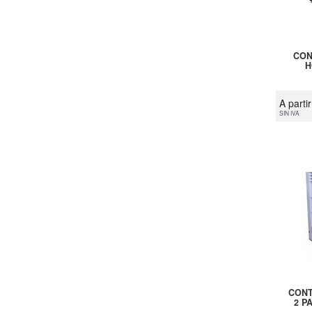
CON
H
A parti
SIN IVA
CONT
2 P