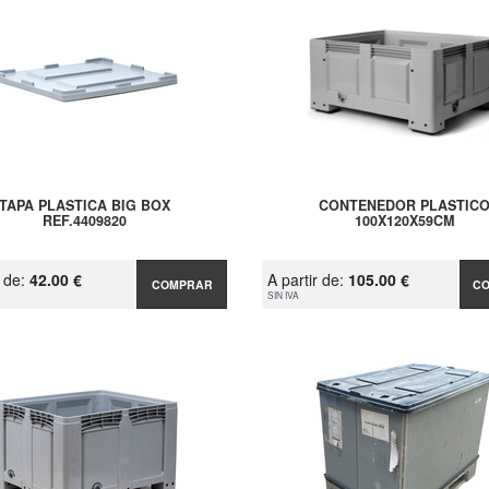
TAPA PLASTICA BIG BOX
CONTENEDOR PLASTIC
REF.4409820
100X120X59CM
r de:
42.00 €
A partir de:
105.00 €
COMPRAR
C
SIN IVA