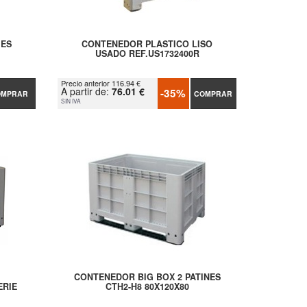
IES
CONTENEDOR PLASTICO LISO
USADO REF.US1732400R
Precio anterior 116.94 €
A partir de:
76.01 €
-35%
OMPRAR
COMPRAR
SIN IVA
CONTENEDOR BIG BOX 2 PATINES
ERIE
CTH2-H8 80X120X80