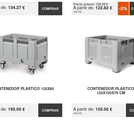
Precio anterior 129.28 €
r de:
134.27 €
A partir de:
122.82 €
-5%
COMPRAR
C
SIN IVA
TENEDOR PLASTICO 120X80
CONTENEDOR PLASTIC
120X100X79 CM
r de:
195.00 €
A partir de:
135.00 €
COMPRAR
C
SIN IVA