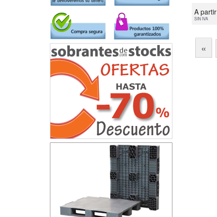
A parti
SIN IVA
«