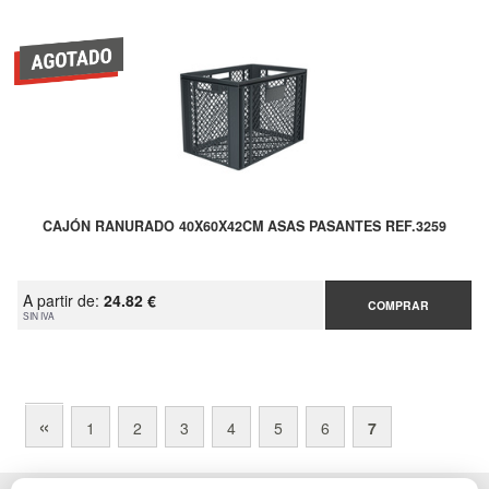
CAJÓN RANURADO 40X60X42CM ASAS PASANTES REF.3259
A partir de:
24.82 €
COMPRAR
SIN IVA
«
1
2
3
4
5
6
7