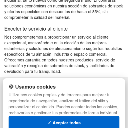
industrial, tanto nuevos como de segunda mano. Encontrarás
soluciones económicas en nuestra sección de sobrantes de stock
y ofertas especiales con descuentos de hasta el 85%, sin
comprometer la calidad del material.
Excelente servicio al cliente
Nos comprometemos a proporcionar un servicio al cliente
excepcional, asesorándote en la elección de las mejores
estanterías y soluciones de almacenamiento según los requisitos
específicos de tu almacén, industria o espacio comercial.
Ofrecemos garantía en todos nuestros productos, servicio de
valoración y recogida de sobrantes de stock, y facilidades de
devolución para tu tranquilidad.
🍪 Usamos cookies
POLÍTICA DE PRIVACIDAD
CAJAS
CONDICIONES DE USO
PALETS DE PLÁSTICO
Utilizamos cookies propias y de terceros para mejorar tu
CAMBIOS Y DEVOLUCIONES
MANUTENCIÓN
experiencia de navegación, analizar el tráfico del sitio y
CONTACTO
GESTIÓN DE RESIDUOS
personalizar el contenido. Puedes aceptar todas las cookies,
QUIENES SOMOS
PALETS
rechazarlas o gestionar tus preferencias de forma individual.
MAPA WEB
CONTENEDORES DE PLÁSTICO
PREGUNTAS FRECUENTES
LIQUIDACIÓN Y SOBRANTES
✓ Aceptar todas
INGRESA A TU CUENTA
LOTES DE NAVIDAD