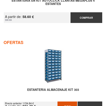
ESTANTERÍA EN KIT AUTOCLICK LLANTAS MEGAPLUS 4
ESTANTES
A partir de:
58.60 €
COMPRAR
SIN IVA
OFERTAS
ESTANTERIA ALMACENAJE KIT 303
Precio anterior 1154.84 €