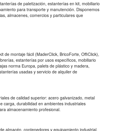
nterías de paletización, estanterías en kit, mobiliario
quipamiento para transporte y manutención. Disponemos
as, almacenes, comercios y particulares que
de montaje fácil (MaderClick, BricoForte, OffiClick),
ibrerías, estanterías por usos específicos, mobiliario
cajas norma Europa, palets de plástico y madera,
anterías usadas y servicio de alquiler de
iales de calidad superior: acero galvanizado, metal
e carga, durabilidad en ambientes industriales
para almacenamiento profesional.
 de almacén, contenedores y equipamiento industrial,