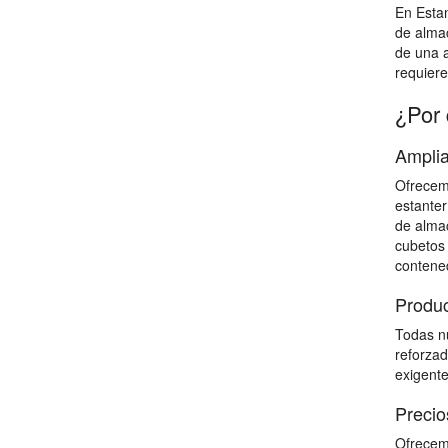
En Estan
de almac
de una a
requiere
¿Por 
Amplia
Ofrecemo
estanter
de almac
cubetos 
contene
Produc
Todas nu
reforzad
exigente
Precio
Ofrecemo