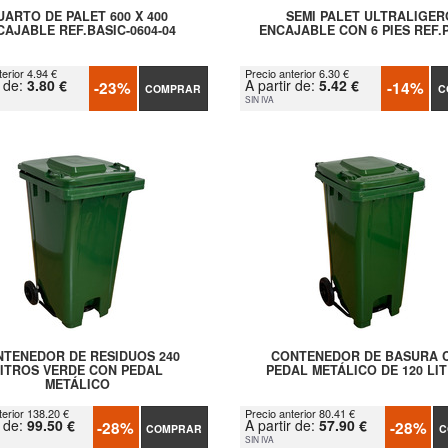
UARTO DE PALET 600 X 400
SEMI PALET ULTRALIGER
CAJABLE REF.BASIC-0604-04
ENCAJABLE CON 6 PIES REF.
erior 4.94 €
Precio anterior 6.30 €
r de:
3.80 €
A partir de:
5.42 €
-23%
-14%
COMPRAR
C
SIN IVA
TENEDOR DE RESIDUOS 240
CONTENEDOR DE BASURA 
LITROS VERDE CON PEDAL
PEDAL METÁLICO DE 120 LI
METÁLICO
terior 138.20 €
Precio anterior 80.41 €
r de:
99.50 €
A partir de:
57.90 €
-28%
-28%
COMPRAR
C
SIN IVA