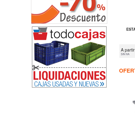
EST
A parti
SIN IVA
OFER