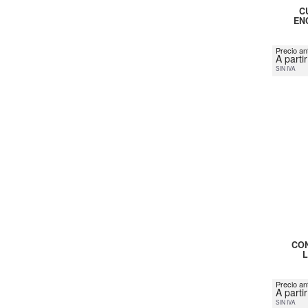
C
EN
Precio ant
A parti
SIN IVA
CON
Precio an
A parti
SIN IVA