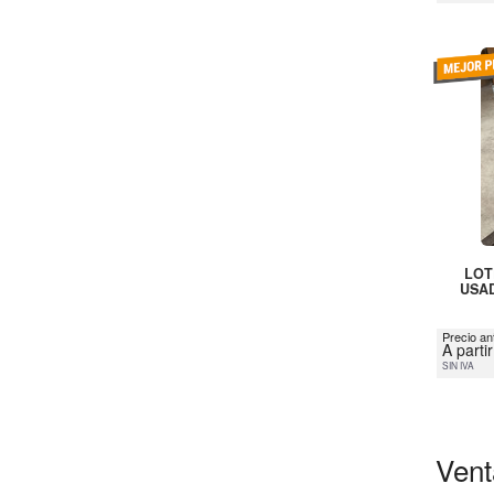
LOT
USAD
Precio an
A parti
SIN IVA
Vent