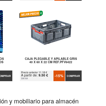
COS
CAJA PLEGABLE Y APILABLE GRIS
OS
40 X 60 X 22 CM REF.PFV6422
Precio anterior 11.18 €
A partir de:
9.50 €
-15%
OMPRAR
COMPRAR
SIN IVA
ción y mobiliario para almacén