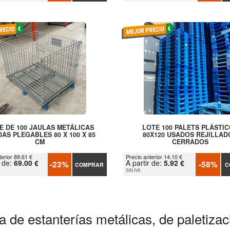
E DE 100 JAULAS METÁLICAS
LOTE 100 PALETS PLÁSTI
AS PLEGABLES 80 X 100 X 85
80X120 USADOS REJILLAD
CM
CERRADOS
terior 89.61 €
Precio anterior 14.10 €
r de:
69.00 €
A partir de:
5.92 €
-23%
-58%
COMPRAR
C
SIN IVA
a de estanterías metálicas, de paletiza