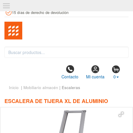
+34 961 106 146
info@estanteriaskit.com
Tienda física
15 días de derecho de devolución
Contacto
Mi cuenta
0
Inicio
|
Mobiliario almacén
| Escaleras
ESCALERA DE TIJERA XL DE ALUMINIO