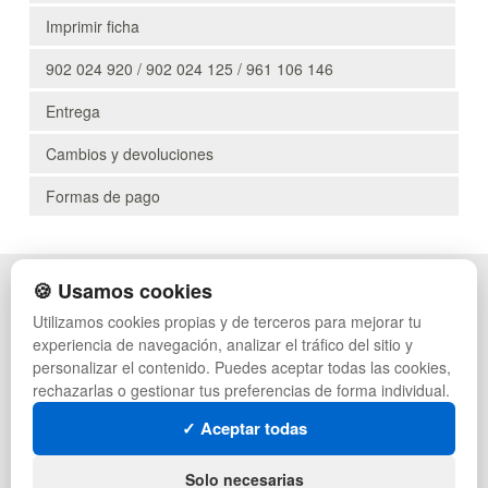
Imprimir ficha
902 024 920 / 902 024 125 / 961 106 146
Entrega
Cambios y devoluciones
Formas de pago
🍪 Usamos cookies
POLÍTICA DE PRIVACIDAD
CAJAS
CONDICIONES DE USO
PALETS DE PLÁSTICO
Utilizamos cookies propias y de terceros para mejorar tu
CAMBIOS Y DEVOLUCIONES
MANUTENCIÓN
experiencia de navegación, analizar el tráfico del sitio y
CONTACTO
GESTIÓN DE RESIDUOS
personalizar el contenido. Puedes aceptar todas las cookies,
QUIENES SOMOS
PALETS
rechazarlas o gestionar tus preferencias de forma individual.
MAPA WEB
CONTENEDORES DE PLÁSTICO
PREGUNTAS FRECUENTES
LIQUIDACIÓN Y SOBRANTES
✓ Aceptar todas
INGRESA A TU CUENTA
LOTES DE NAVIDAD
DEPORTES
Solo necesarias
ARTÍCULOS DE NATACIÓN