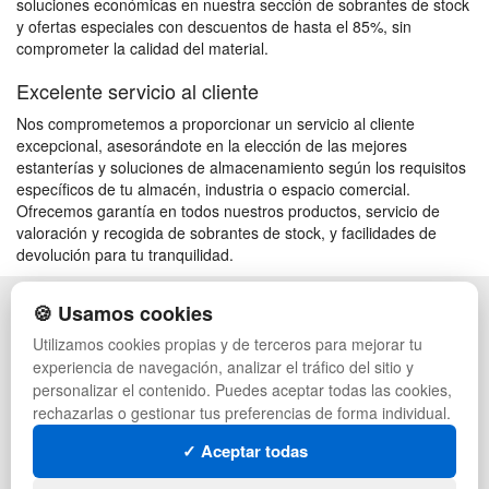
soluciones económicas en nuestra sección de sobrantes de stock
y ofertas especiales con descuentos de hasta el 85%, sin
comprometer la calidad del material.
Excelente servicio al cliente
Nos comprometemos a proporcionar un servicio al cliente
excepcional, asesorándote en la elección de las mejores
estanterías y soluciones de almacenamiento según los requisitos
específicos de tu almacén, industria o espacio comercial.
Ofrecemos garantía en todos nuestros productos, servicio de
valoración y recogida de sobrantes de stock, y facilidades de
devolución para tu tranquilidad.
🍪 Usamos cookies
POLÍTICA DE PRIVACIDAD
CAJAS
CONDICIONES DE USO
PALETS DE PLÁSTICO
Utilizamos cookies propias y de terceros para mejorar tu
CAMBIOS Y DEVOLUCIONES
MANUTENCIÓN
experiencia de navegación, analizar el tráfico del sitio y
CONTACTO
GESTIÓN DE RESIDUOS
personalizar el contenido. Puedes aceptar todas las cookies,
QUIENES SOMOS
PALETS
rechazarlas o gestionar tus preferencias de forma individual.
MAPA WEB
CONTENEDORES DE PLÁSTICO
PREGUNTAS FRECUENTES
LIQUIDACIÓN Y SOBRANTES
✓ Aceptar todas
INGRESA A TU CUENTA
LOTES DE NAVIDAD
DEPORTES