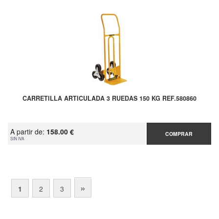
CARRETILLA ARTICULADA 3 RUEDAS 150 KG REF.580860
A partir de:
158.00 €
COMPRAR
SIN IVA
»
1
2
3