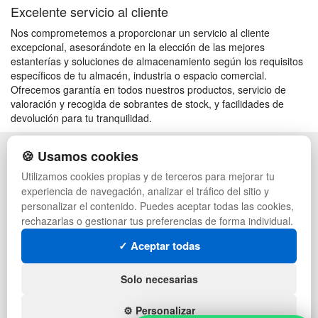
Excelente servicio al cliente
Nos comprometemos a proporcionar un servicio al cliente
excepcional, asesorándote en la elección de las mejores
estanterías y soluciones de almacenamiento según los requisitos
específicos de tu almacén, industria o espacio comercial.
Ofrecemos garantía en todos nuestros productos, servicio de
valoración y recogida de sobrantes de stock, y facilidades de
devolución para tu tranquilidad.
🍪 Usamos cookies
POLÍTICA DE PRIVACIDAD
CAJAS
CONDICIONES DE USO
PALETS DE PLÁSTICO
Utilizamos cookies propias y de terceros para mejorar tu
CAMBIOS Y DEVOLUCIONES
MANUTENCIÓN
experiencia de navegación, analizar el tráfico del sitio y
CONTACTO
GESTIÓN DE RESIDUOS
personalizar el contenido. Puedes aceptar todas las cookies,
QUIENES SOMOS
PALETS
rechazarlas o gestionar tus preferencias de forma individual.
MAPA WEB
CONTENEDORES DE PLÁSTICO
PREGUNTAS FRECUENTES
LIQUIDACIÓN Y SOBRANTES
✓ Aceptar todas
INGRESA A TU CUENTA
LOTES DE NAVIDAD
DEPORTES
Solo necesarias
ARTÍCULOS DE NATACIÓN
MUEBLES CON PALETS
⚙️ Personalizar