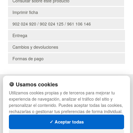
Consultar sobre este producto
Imprimir ficha
902 024 920 / 902 024 125 / 961 106 146
Entrega
Cambios y devoluciones
Formas de pago
🍪 Usamos cookies
POLÍTICA DE PRIVACIDAD
CAJAS
CONDICIONES DE USO
PALETS DE PLÁSTICO
Utilizamos cookies propias y de terceros para mejorar tu
CAMBIOS Y DEVOLUCIONES
MANUTENCIÓN
experiencia de navegación, analizar el tráfico del sitio y
CONTACTO
GESTIÓN DE RESIDUOS
personalizar el contenido. Puedes aceptar todas las cookies,
QUIENES SOMOS
PALETS
rechazarlas o gestionar tus preferencias de forma individual.
MAPA WEB
CONTENEDORES DE PLÁSTICO
PREGUNTAS FRECUENTES
LIQUIDACIÓN Y SOBRANTES
✓ Aceptar todas
INGRESA A TU CUENTA
LOTES DE NAVIDAD
DEPORTES