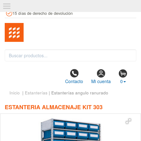
+34 961 106 146
info@estanteriaskit.com
Tienda física
15 días de derecho de devolución
Contacto
Mi cuenta
0
Inicio
|
Estanterías
| Estanterías angulo ranurado
ESTANTERIA ALMACENAJE KIT 303