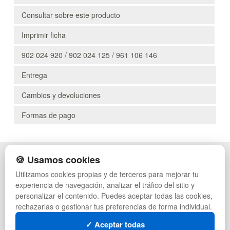
Consultar sobre este producto
Imprimir ficha
902 024 920 / 902 024 125 / 961 106 146
Entrega
Cambios y devoluciones
Formas de pago
🍪 Usamos cookies
POLÍTICA DE PRIVACIDAD
CAJAS
CONDICIONES DE USO
PALETS DE PLÁSTICO
Utilizamos cookies propias y de terceros para mejorar tu
CAMBIOS Y DEVOLUCIONES
MANUTENCIÓN
experiencia de navegación, analizar el tráfico del sitio y
CONTACTO
GESTIÓN DE RESIDUOS
personalizar el contenido. Puedes aceptar todas las cookies,
QUIENES SOMOS
PALETS
rechazarlas o gestionar tus preferencias de forma individual.
MAPA WEB
CONTENEDORES DE PLÁSTICO
PREGUNTAS FRECUENTES
LIQUIDACIÓN Y SOBRANTES
✓ Aceptar todas