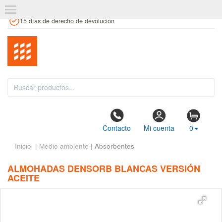
+34 961 106 146
info@estanteriaskit.com
Tienda física
15 días de derecho de devolución
Contacto
Mi cuenta
0
Inicio
|
Medio ambiente
| Absorbentes
ALMOHADAS DENSORB BLANCAS VERSIÓN
ACEITE