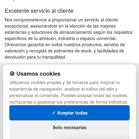
Excelente servicio al cliente
Nos comprometemos a proporcionar un servicio al cliente
excepcional, asesorándote en la elección de las mejores
estanterías y soluciones de almacenamiento según los requisitos
específicos de tu almacén, industria o espacio comercial.
Ofrecemos garantía en todos nuestros productos, servicio de
valoración y recogida de sobrantes de stock, y facilidades de
devolución para tu tranquilidad.
🍪 Usamos cookies
POLÍTICA DE PRIVACIDAD
CAJAS
CONDICIONES DE USO
PALETS DE PLÁSTICO
Utilizamos cookies propias y de terceros para mejorar tu
CAMBIOS Y DEVOLUCIONES
MANUTENCIÓN
experiencia de navegación, analizar el tráfico del sitio y
CONTACTO
GESTIÓN DE RESIDUOS
personalizar el contenido. Puedes aceptar todas las cookies,
QUIENES SOMOS
PALETS
rechazarlas o gestionar tus preferencias de forma individual.
MAPA WEB
CONTENEDORES DE PLÁSTICO
PREGUNTAS FRECUENTES
LIQUIDACIÓN Y SOBRANTES
✓ Aceptar todas
INGRESA A TU CUENTA
LOTES DE NAVIDAD
DEPORTES
Solo necesarias
ARTÍCULOS DE NATACIÓN
MUEBLES CON PALETS