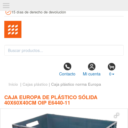
+34 961 106 146
info@estanteriaskit.com
Tienda física
15 días de derecho de devolución
Contacto
Mi cuenta
0
Inicio
|
Cajas plástico
| Caja plástico norma Europa
CAJA EUROPA DE PLÁSTICO SÓLIDA
40X60X40CM OIP E6440-11