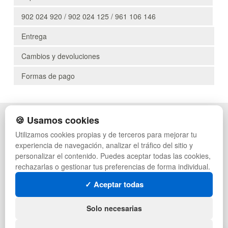
902 024 920 / 902 024 125 / 961 106 146
Entrega
Cambios y devoluciones
Formas de pago
🍪 Usamos cookies
POLÍTICA DE PRIVACIDAD
CAJAS
CONDICIONES DE USO
PALETS DE PLÁSTICO
Utilizamos cookies propias y de terceros para mejorar tu
CAMBIOS Y DEVOLUCIONES
MANUTENCIÓN
experiencia de navegación, analizar el tráfico del sitio y
CONTACTO
GESTIÓN DE RESIDUOS
personalizar el contenido. Puedes aceptar todas las cookies,
QUIENES SOMOS
PALETS
rechazarlas o gestionar tus preferencias de forma individual.
MAPA WEB
CONTENEDORES DE PLÁSTICO
PREGUNTAS FRECUENTES
LIQUIDACIÓN Y SOBRANTES
✓ Aceptar todas
INGRESA A TU CUENTA
LOTES DE NAVIDAD
DEPORTES
Solo necesarias
ARTÍCULOS DE NATACIÓN
MUEBLES CON PALETS