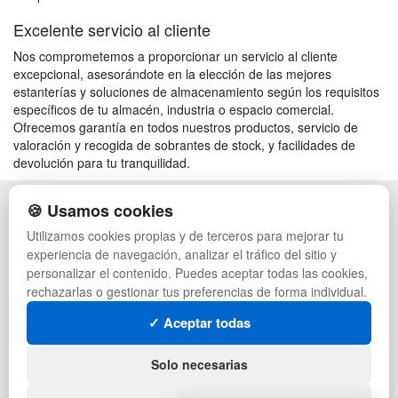
Excelente servicio al cliente
Nos comprometemos a proporcionar un servicio al cliente
excepcional, asesorándote en la elección de las mejores
estanterías y soluciones de almacenamiento según los requisitos
específicos de tu almacén, industria o espacio comercial.
Ofrecemos garantía en todos nuestros productos, servicio de
valoración y recogida de sobrantes de stock, y facilidades de
devolución para tu tranquilidad.
🍪 Usamos cookies
POLÍTICA DE PRIVACIDAD
CAJAS
CONDICIONES DE USO
PALETS DE PLÁSTICO
Utilizamos cookies propias y de terceros para mejorar tu
CAMBIOS Y DEVOLUCIONES
MANUTENCIÓN
experiencia de navegación, analizar el tráfico del sitio y
CONTACTO
GESTIÓN DE RESIDUOS
personalizar el contenido. Puedes aceptar todas las cookies,
QUIENES SOMOS
PALETS
rechazarlas o gestionar tus preferencias de forma individual.
MAPA WEB
CONTENEDORES DE PLÁSTICO
PREGUNTAS FRECUENTES
LIQUIDACIÓN Y SOBRANTES
✓ Aceptar todas
INGRESA A TU CUENTA
LOTES DE NAVIDAD
DEPORTES
Solo necesarias
ARTÍCULOS DE NATACIÓN
MUEBLES CON PALETS