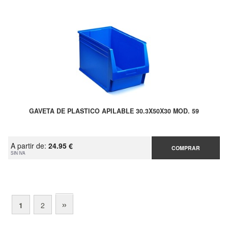
GAVETA DE PLASTICO APILABLE 30.3X50X30 MOD. 59
A partir de:
24.95 €
COMPRAR
SIN IVA
»
1
2