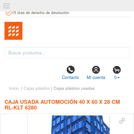
+34 961 106 146
info@estanteriaskit.com
Tienda física
15 días de derecho de devolución
Contacto
Mi cuenta
0
Inicio
|
Cajas plástico
| Cajas plástico usadas
CAJA USADA AUTOMOCIÓN 40 X 60 X 28 CM
RL-KLT 6280