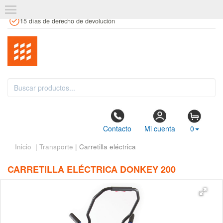
+34 961 106 146
info@estanteriaskit.com
Tienda física
15 días de derecho de devolución
Contacto
Mi cuenta
0
Inicio
|
Transporte
| Carretilla eléctrica
CARRETILLA ELÉCTRICA DONKEY 200