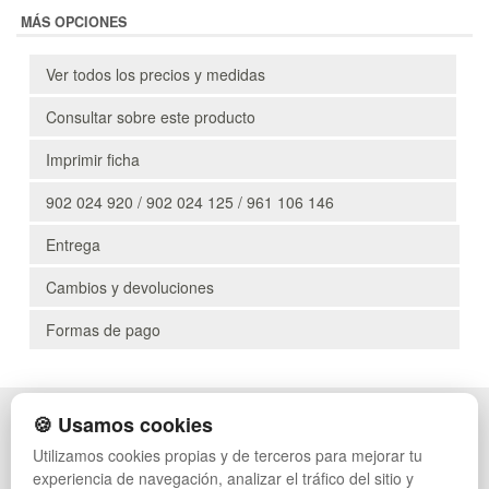
MÁS OPCIONES
Ver todos los precios y medidas
Consultar sobre este producto
Imprimir ficha
902 024 920 / 902 024 125 / 961 106 146
Entrega
Cambios y devoluciones
Formas de pago
🍪 Usamos cookies
POLÍTICA DE PRIVACIDAD
CAJAS
CONDICIONES DE USO
PALETS DE PLÁSTICO
Utilizamos cookies propias y de terceros para mejorar tu
CAMBIOS Y DEVOLUCIONES
MANUTENCIÓN
experiencia de navegación, analizar el tráfico del sitio y