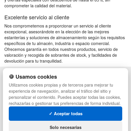
comprometer la calidad del material.
Excelente servicio al cliente
Nos comprometemos a proporcionar un servicio al cliente
excepcional, asesorándote en la elección de las mejores
estanterías y soluciones de almacenamiento según los requisitos
específicos de tu almacén, industria o espacio comercial.
Ofrecemos garantía en todos nuestros productos, servicio de
valoración y recogida de sobrantes de stock, y facilidades de
devolución para tu tranquilidad.
🍪 Usamos cookies
POLÍTICA DE PRIVACIDAD
CAJAS
CONDICIONES DE USO
PALETS DE PLÁSTICO
Utilizamos cookies propias y de terceros para mejorar tu
CAMBIOS Y DEVOLUCIONES
MANUTENCIÓN
experiencia de navegación, analizar el tráfico del sitio y
CONTACTO
GESTIÓN DE RESIDUOS
personalizar el contenido. Puedes aceptar todas las cookies,
QUIENES SOMOS
PALETS
rechazarlas o gestionar tus preferencias de forma individual.
MAPA WEB
CONTENEDORES DE PLÁSTICO
PREGUNTAS FRECUENTES
LIQUIDACIÓN Y SOBRANTES
✓ Aceptar todas
INGRESA A TU CUENTA
LOTES DE NAVIDAD
DEPORTES
Solo necesarias
ARTÍCULOS DE NATACIÓN