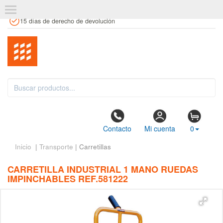
+34 961 106 146
info@estanteriaskit.com
Tienda física
15 días de derecho de devolución
Contacto
Mi cuenta
0
Inicio
|
Transporte
| Carretillas
CARRETILLA INDUSTRIAL 1 MANO RUEDAS
IMPINCHABLES REF.581222