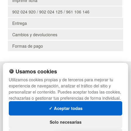
Imprimir ficha
902 024 920 / 902 024 125 / 961 106 146
Entrega
Cambios y devoluciones
Formas de pago
🍪 Usamos cookies
POLÍTICA DE PRIVACIDAD
CAJAS
CONDICIONES DE USO
PALETS DE PLÁSTICO
Utilizamos cookies propias y de terceros para mejorar tu
CAMBIOS Y DEVOLUCIONES
MANUTENCIÓN
experiencia de navegación, analizar el tráfico del sitio y
CONTACTO
GESTIÓN DE RESIDUOS
personalizar el contenido. Puedes aceptar todas las cookies,
QUIENES SOMOS
PALETS
rechazarlas o gestionar tus preferencias de forma individual.
MAPA WEB
CONTENEDORES DE PLÁSTICO
PREGUNTAS FRECUENTES
LIQUIDACIÓN Y SOBRANTES
✓ Aceptar todas
INGRESA A TU CUENTA
LOTES DE NAVIDAD
DEPORTES
Solo necesarias
ARTÍCULOS DE NATACIÓN
MUEBLES CON PALETS