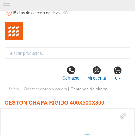
+34 961 106 146
info@estanteriaskit.com
Tienda física
15 días de derecho de devolución
Contacto
Mi cuenta
0
Inicio
|
Contenedores y palets
| Cestones de chapa
CESTON CHAPA RÍGIDO 400X500X800