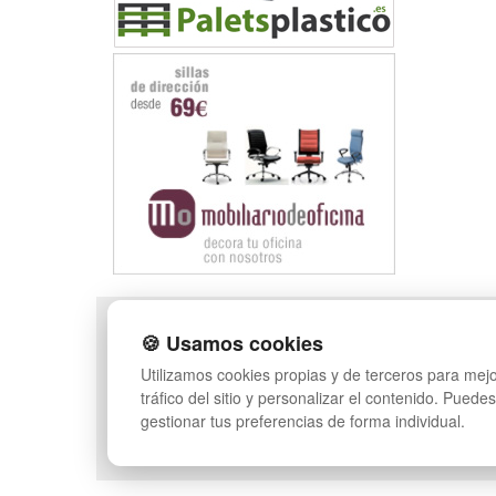
POLÍTICA DE PRIVACIDAD
MAPA WEB
🍪 Usamos cookies
CONDICIONES DE USO
PREGUNTAS FRECUENT
Utilizamos cookies propias y de terceros para mejo
CAMBIOS Y
INGRESA A TU CUENTA
tráfico del sitio y personalizar el contenido. Puede
DEVOLUCIONES
gestionar tus preferencias de forma individual.
CONTACTO
QUIENES SOMOS