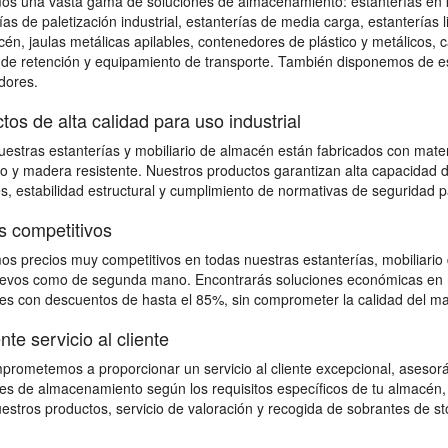
s una vasta gama de soluciones de almacenamiento: estanterías en kit 
ías de paletización industrial, estanterías de media carga, estanterías l
én, jaulas metálicas apilables, contenedores de plástico y metálicos, 
de retención y equipamiento de transporte. También disponemos de est
dores.
tos de alta calidad para uso industrial
estras estanterías y mobiliario de almacén están fabricados con mater
o y madera resistente. Nuestros productos garantizan alta capacidad d
s, estabilidad estructural y cumplimiento de normativas de seguridad 
s competitivos
s precios muy competitivos en todas nuestras estanterías, mobiliario
uevos como de segunda mano. Encontrarás soluciones económicas en nu
es con descuentos de hasta el 85%, sin comprometer la calidad del mat
nte servicio al cliente
rometemos a proporcionar un servicio al cliente excepcional, asesorán
es de almacenamiento según los requisitos específicos de tu almacén,
estros productos, servicio de valoración y recogida de sobrantes de sto