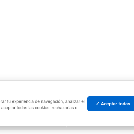
CAJAS
PA
ES
PALETS DE PLÁSTICO
CO
rar tu experiencia de navegación, analizar el
MANUTENCIÓN
PL
✓ Aceptar todas
s aceptar todas las cookies, rechazarlas o
GESTIÓN DE RESIDUOS
LI
S
LO