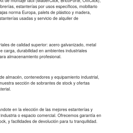
de montaje fácil (MaderClick, BricoForte, OffiClick),
ibrerías, estanterías por usos específicos, mobiliario
cajas norma Europa, palets de plástico y madera,
anterías usadas y servicio de alquiler de
iales de calidad superior: acero galvanizado, metal
e carga, durabilidad en ambientes industriales
para almacenamiento profesional.
 de almacén, contenedores y equipamiento industrial,
estra sección de sobrantes de stock y ofertas
erial.
dote en la elección de las mejores estanterías y
 industria o espacio comercial. Ofrecemos garantía en
ck, y facilidades de devolución para tu tranquilidad.