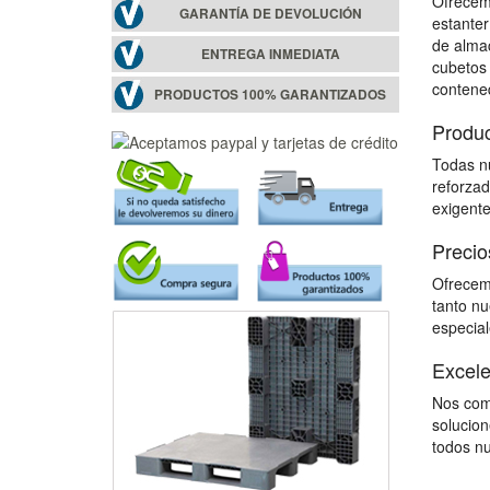
Ofrecemo
GARANTÍA DE DEVOLUCIÓN
estanter
de almac
ENTREGA INMEDIATA
cubetos 
contene
PRODUCTOS 100% GARANTIZADOS
Produc
Todas nu
reforzad
exigente
Precio
Ofrecemo
tanto n
especial
Excele
Nos comp
solucion
todos nu