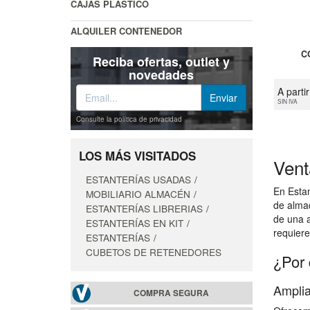
CAJAS PLÁSTICO
ALQUILER CONTENEDOR
C
Reciba ofertas, outlet y
novedades
A parti
SIN IVA
Consulte la política de privacidad
LOS MÁS VISITADOS
Vent
ESTANTERÍAS USADAS
En Estan
MOBILIARIO ALMACÉN
de almac
ESTANTERÍAS LIBRERIAS
de una a
ESTANTERÍAS EN KIT
requiere
ESTANTERÍAS
CUBETOS DE RETENEDORES
¿Por 
Amplia
COMPRA SEGURA