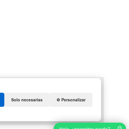
LETS
DEPORTES
NTENEDORES DE
ARTÍCULOS DE NATACIÓN
ÁSTICO
MUEBLES CON PALETS
Solo necesarias
⚙️ Personalizar
QUIDACIÓN Y
OBRANTES
TES DE NAVIDAD