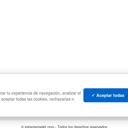
CAJAS
PA
ES
PALETS DE PLÁSTICO
CO
rar tu experiencia de navegación, analizar el
MANUTENCIÓN
PL
✓ Aceptar todas
s aceptar todas las cookies, rechazarlas o
GESTIÓN DE RESIDUOS
LI
S
LO
© estanteriaskit.com - Todos los derechos reservados