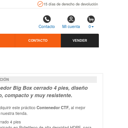
15 días de derecho de devolución
Contacto
Mi cuenta
0
CONTACTO
VENDER
CIÓN
edor Big Box cerrado 4 pies, diseño
o, compacto y muy resistente.
quirir este práctico
Contenedor CTF,
al mejor
 nuestra tienda.
rado 4 pies
ricado en Polietileno de alta densidad HDPE, para