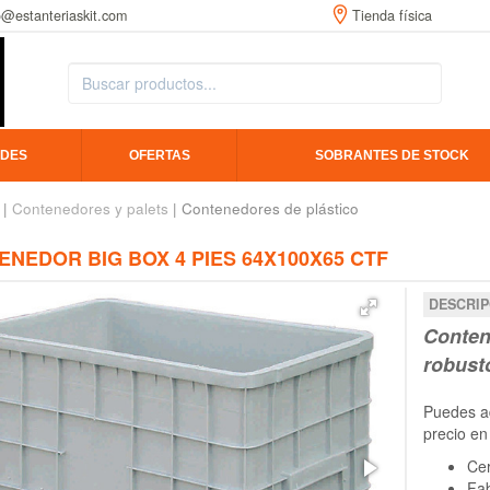
o@estanteriaskit.com
Tienda física
DES
OFERTAS
SOBRANTES DE STOCK
|
Contenedores y palets
| Contenedores de plástico
NEDOR BIG BOX 4 PIES 64X100X65 CTF
DESCRIP
Conten
robust
Puedes ad
precio en
Cer
Fab