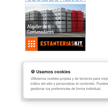
POLÍTICA DE PRIVACIDAD
MAPA WEB
🍪 Usamos cookies
CONDICIONES DE USO
PREGUNTAS FRECUENT
Utilizamos cookies propias y de terceros para mejo
CAMBIOS Y
INGRESA A TU CUENTA
tráfico del sitio y personalizar el contenido. Puede
DEVOLUCIONES
gestionar tus preferencias de forma individual.
CONTACTO
QUIENES SOMOS