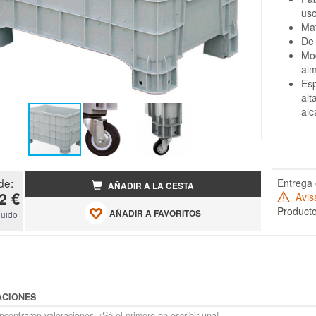
uso
Mat
De 
Mod
al
Esp
alt
alc
de:
Entrega 
AÑADIR A LA CESTA
2 €
Avis
Producto
AÑADIR A FAVORITOS
luido
ACIONES
contraron valoraciones. ¡Sé el primero en escribir una!