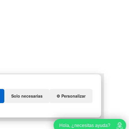
LETS
DEPORTES
NTENEDORES DE
ARTÍCULOS DE NATACIÓN
ÁSTICO
MUEBLES CON PALETS
Solo necesarias
⚙️ Personalizar
QUIDACIÓN Y
OBRANTES
TES DE NAVIDAD
Hola, ¿necesitas ayuda?