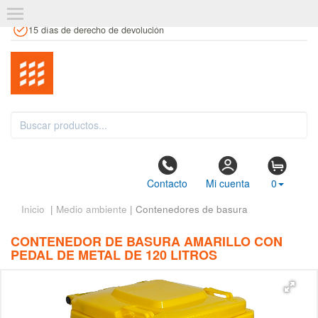
+34 961 106 146
info@estanteriaskit.com
Tienda física
15 días de derecho de devolución
Contacto
Mi cuenta
0
Inicio
|
Medio ambiente
| Contenedores de basura
CONTENEDOR DE BASURA AMARILLO CON
PEDAL DE METAL DE 120 LITROS