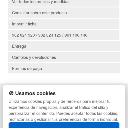
Ver todos los precios y medidas
Consultar sobre este producto
Imprimir ficha
902 024 920 / 902 024 125 / 961 106 146
Entrega
Cambios y devoluciones
Formas de pago
🍪 Usamos cookies
POLÍTICA DE PRIVACIDAD
CAJAS
CONDICIONES DE USO
PALETS DE PLÁSTICO
Utilizamos cookies propias y de terceros para mejorar tu
CAMBIOS Y DEVOLUCIONES
MANUTENCIÓN
experiencia de navegación, analizar el tráfico del sitio y
CONTACTO
GESTIÓN DE RESIDUOS
personalizar el contenido. Puedes aceptar todas las cookies,
QUIENES SOMOS
PALETS
rechazarlas o gestionar tus preferencias de forma individual.
MAPA WEB
CONTENEDORES DE PLÁSTICO
PREGUNTAS FRECUENTES
LIQUIDACIÓN Y SOBRANTES