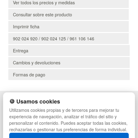
Ver todos los precios y medidas
Consultar sobre este producto
Imprimir ficha
902 024 920 / 902 024 125 / 961 106 146
Entrega
Cambios y devoluciones
Formas de pago
🍪 Usamos cookies
POLÍTICA DE PRIVACIDAD
CAJAS
CONDICIONES DE USO
PALETS DE PLÁSTICO
Utilizamos cookies propias y de terceros para mejorar tu
CAMBIOS Y DEVOLUCIONES
MANUTENCIÓN
experiencia de navegación, analizar el tráfico del sitio y
CONTACTO
GESTIÓN DE RESIDUOS
personalizar el contenido. Puedes aceptar todas las cookies,
QUIENES SOMOS
PALETS
rechazarlas o gestionar tus preferencias de forma individual.
MAPA WEB
CONTENEDORES DE PLÁSTICO