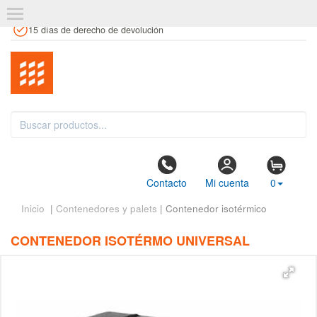
+34 961 106 146
info@estanteriaskit.com
Tienda física
15 días de derecho de devolución
Contacto
Mi cuenta
0
Inicio
|
Contenedores y palets
| Contenedor isotérmico
CONTENEDOR ISOTÉRMO UNIVERSAL