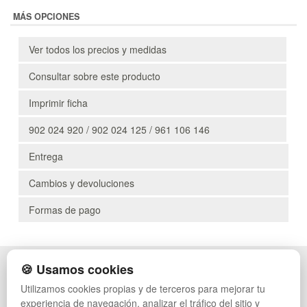
MÁS OPCIONES
Ver todos los precios y medidas
Consultar sobre este producto
Imprimir ficha
902 024 920 / 902 024 125 / 961 106 146
Entrega
Cambios y devoluciones
Formas de pago
🍪 Usamos cookies
POLÍTICA DE PRIVACIDAD
CAJAS
CONDICIONES DE USO
PALETS DE PLÁSTICO
Utilizamos cookies propias y de terceros para mejorar tu
CAMBIOS Y DEVOLUCIONES
MANUTENCIÓN
experiencia de navegación, analizar el tráfico del sitio y