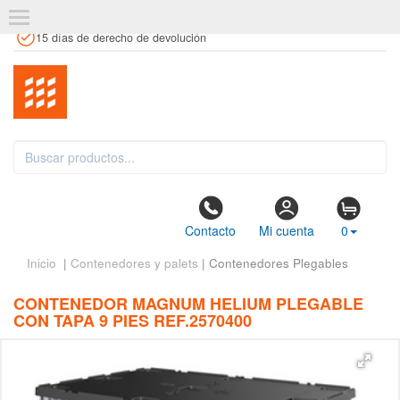
+34 961 106 146
info@estanteriaskit.com
Tienda física
15 días de derecho de devolución
Contacto
Mi cuenta
0
Inicio
|
Contenedores y palets
| Contenedores Plegables
CONTENEDOR MAGNUM HELIUM PLEGABLE
CON TAPA 9 PIES REF.2570400