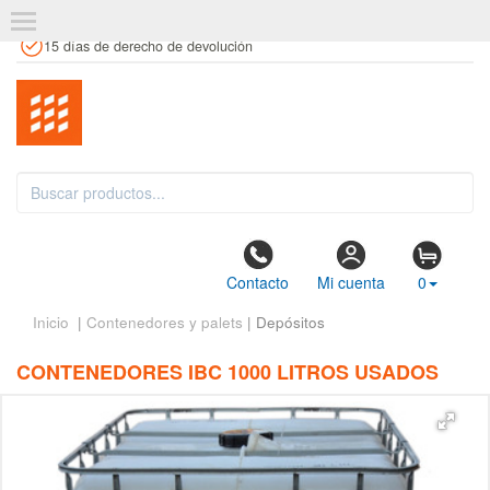
+34 961 106 146
info@estanteriaskit.com
Tienda física
15 días de derecho de devolución
Contacto
Mi cuenta
0
Inicio
|
Contenedores y palets
| Depósitos
CONTENEDORES IBC 1000 LITROS USADOS