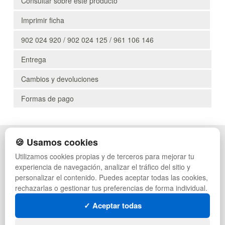
Consultar sobre este producto
Imprimir ficha
902 024 920 / 902 024 125 / 961 106 146
Entrega
Cambios y devoluciones
Formas de pago
🍪 Usamos cookies
POLÍTICA DE PRIVACIDAD
CAJAS
CONDICIONES DE USO
PALETS DE PLÁSTICO
Utilizamos cookies propias y de terceros para mejorar tu
CAMBIOS Y DEVOLUCIONES
MANUTENCIÓN
experiencia de navegación, analizar el tráfico del sitio y
CONTACTO
GESTIÓN DE RESIDUOS
personalizar el contenido. Puedes aceptar todas las cookies,
QUIENES SOMOS
PALETS
rechazarlas o gestionar tus preferencias de forma individual.
MAPA WEB
CONTENEDORES DE PLÁSTICO
PREGUNTAS FRECUENTES
LIQUIDACIÓN Y SOBRANTES
✓ Aceptar todas
INGRESA A TU CUENTA
LOTES DE NAVIDAD
DEPORTES