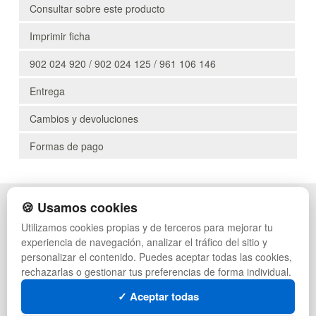
Consultar sobre este producto
Imprimir ficha
902 024 920 / 902 024 125 / 961 106 146
Entrega
Cambios y devoluciones
Formas de pago
🍪 Usamos cookies
POLÍTICA DE PRIVACIDAD
CAJAS
CONDICIONES DE USO
PALETS DE PLÁSTICO
Utilizamos cookies propias y de terceros para mejorar tu
CAMBIOS Y DEVOLUCIONES
MANUTENCIÓN
experiencia de navegación, analizar el tráfico del sitio y
CONTACTO
GESTIÓN DE RESIDUOS
personalizar el contenido. Puedes aceptar todas las cookies,
QUIENES SOMOS
PALETS
rechazarlas o gestionar tus preferencias de forma individual.
MAPA WEB
CONTENEDORES DE PLÁSTICO
PREGUNTAS FRECUENTES
LIQUIDACIÓN Y SOBRANTES
✓ Aceptar todas
INGRESA A TU CUENTA
LOTES DE NAVIDAD