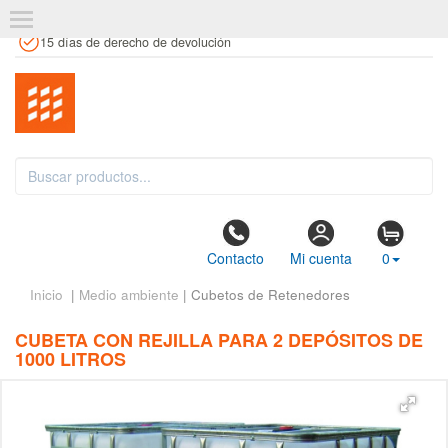
+34 961 106 146
info@estanteriaskit.com
Tienda física
15 días de derecho de devolución
Contacto
Mi cuenta
0
Inicio
|
Medio ambiente
| Cubetos de Retenedores
CUBETA CON REJILLA PARA 2 DEPÓSITOS DE
1000 LITROS