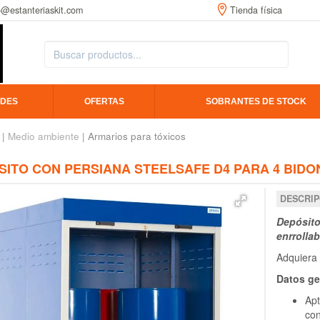
o@estanteriaskit.com
Tienda física
DES
OFERTAS
SOBRANTES DE STOCK
|
Medio ambiente
| Armarios para tóxicos
ITO CON PERSIANA STEELSAFE D4 PARA 4 BIDON
DESCRIP
Depósito
enrrolla
Adquiera 
Datos ge
Ap
co