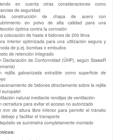
niendo en cuenta otras consideraciones como
tancias de seguridad
lida construcción de chapa de acero con
cubrimiento en polvo de alta calidad para una
tección óptima contra la corrosión
a colocación de hasta 4 bidones de 200 litros
ura interior optimizada para una utilización segura y
moda de p.ej. bombas o embudos
eto de retención integrado
n Declaración de Conformidad (ÜHP), según StawaR
emania)
n rejilla galvanizada extraíble como superficie de
oyo
acenamiento de bidones directamente sobre la rejilla
l europalet
tilación natural mediante rendijas de ventilación
 cerradura para evitar el acceso no autorizado
 mm de altura libre inferior para permitir el tránsito
 debajo y facilitar el transporte
depósito se suministra completamente montado
cnicos: