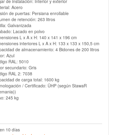
ar de instalación: Interior y exterior
erial: Acero
sión de puertas: Persiana enrollable
umen de retención: 263 litros
illa: Galvanizada
abado: Lacado en polvo
ensiones L x A x H: 140 x 141 x 196 cm
ensiones interiores L x A x H: 133 x 133 x 150,5 cm
acidad de almacenamiento: 4 Bidones de 200 litros
or: Azul
digo RAL: 5010
or secundario: Gris
digo RAL 2: 7038
acidad de carga total: 1600 kg
ologación / Certificado: ÜHP (según StawaR
emania))
o: 245 kg
en 10 días