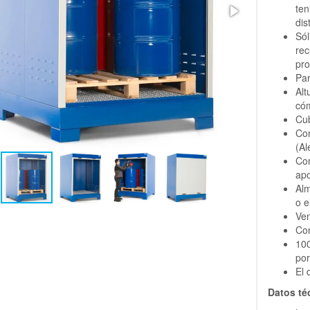
te
dis
Só
re
pro
Par
Alt
có
Cub
Co
(Al
Co
ap
Alm
o e
Ven
Con
100
por
El 
Datos té