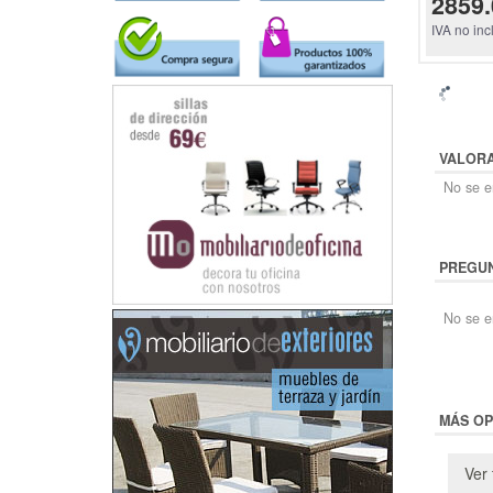
2859.
IVA no inc
VALOR
No se en
PREGUN
No se e
MÁS OP
Ver 