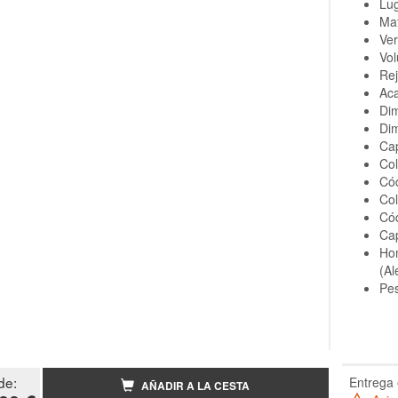
Lug
Mat
Ver
Vol
Rej
Ac
Dim
Dim
Cap
Col
Có
Col
Có
Cap
Hom
(Al
Pes
de:
Entrega 
AÑADIR A LA CESTA