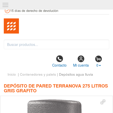
+34 961 106 146
info@estanteriaskit.com
Tienda física
15 días de derecho de devolución
Contacto
Mi cuenta
0
Inicio
|
Contenedores y palets
| Depósitos agua lluvia
DEPÓSITO DE PARED TERRANOVA 275 LITROS
GRIS GRAFITO