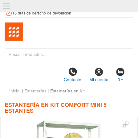
+34 961 106 146
info@estanteriaskit.com
Tienda física
15 días de derecho de devolución
Contacto
Mi cuenta
0
Inicio
|
Estanterías
| Estanterías en Kit
ESTANTERÍA EN KIT COMFORT MINI 5
ESTANTES