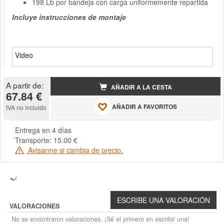
198 Lb por bandeja con carga uniformemente repartida
Incluye instrucciones de montaje
Video
A partir de:
AÑADIR A LA CESTA
67.84 €
AÑADIR A FAVORITOS
IVA no incluido
Entrega en 4 días
Transporte: 15.00 €
Avisarme si cambia de precio.
VALORACIONES
No se encontraron valoraciones. ¡Sé el primero en escribir una!