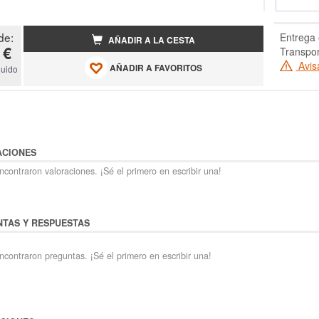
de:
Entrega 
AÑADIR A LA CESTA
 €
Transpor
Avis
AÑADIR A FAVORITOS
luido
ACIONES
contraron valoraciones. ¡Sé el primero en escribir una!
TAS Y RESPUESTAS
ncontraron preguntas. ¡Sé el primero en escribir una!