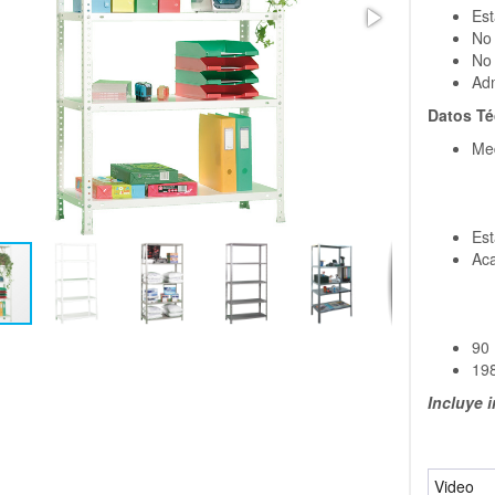
Est
No 
No 
Ad
Datos Té
Med
Est
Aca
90 
198
Incluye 
Video