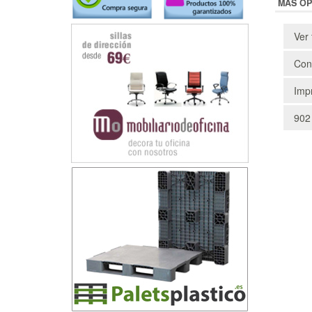
MÁS OP
Ver 
Cons
Impr
902