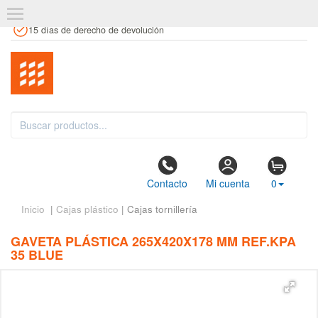
+34 961 106 146
info@estanteriaskit.com
Tienda física
15 días de derecho de devolución
Contacto
Mi cuenta
0
Inicio
|
Cajas plástico
| Cajas tornillería
GAVETA PLÁSTICA 265X420X178 MM REF.KPA
35 BLUE