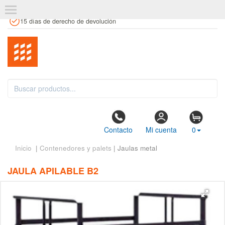
+34 961 106 146
info@estanteriaskit.com
Tienda física
15 días de derecho de devolución
Contacto
Mi cuenta
0
Inicio
|
Contenedores y palets
| Jaulas metal
JAULA APILABLE B2