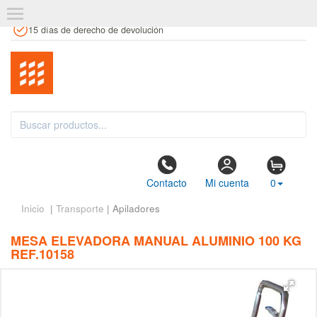
+34 961 106 146
info@estanteriaskit.com
Tienda física
15 días de derecho de devolución
Contacto
Mi cuenta
0
Inicio
|
Transporte
| Apiladores
MESA ELEVADORA MANUAL ALUMINIO 100 KG
REF.10158