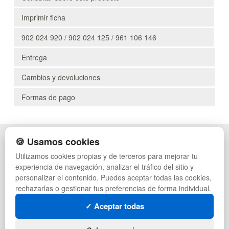
Imprimir ficha
902 024 920 / 902 024 125 / 961 106 146
Entrega
Cambios y devoluciones
Formas de pago
🍪 Usamos cookies
POLÍTICA DE PRIVACIDAD
CAJAS
CONDICIONES DE USO
PALETS DE PLÁSTICO
Utilizamos cookies propias y de terceros para mejorar tu
CAMBIOS Y DEVOLUCIONES
MANUTENCIÓN
experiencia de navegación, analizar el tráfico del sitio y
CONTACTO
GESTIÓN DE RESIDUOS
personalizar el contenido. Puedes aceptar todas las cookies,
QUIENES SOMOS
PALETS
rechazarlas o gestionar tus preferencias de forma individual.
MAPA WEB
CONTENEDORES DE PLÁSTICO
PREGUNTAS FRECUENTES
LIQUIDACIÓN Y SOBRANTES
✓ Aceptar todas
INGRESA A TU CUENTA
LOTES DE NAVIDAD
DEPORTES