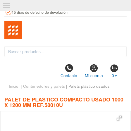
+34 961 106 146
info@estanteriaskit.com
Tienda física
15 días de derecho de devolución
Contacto
Mi cuenta
0
Inicio
|
Contenedores y palets
| Palets plástico usados
PALET DE PLASTICO COMPACTO USADO 1000
X 1200 MM REF.58010U