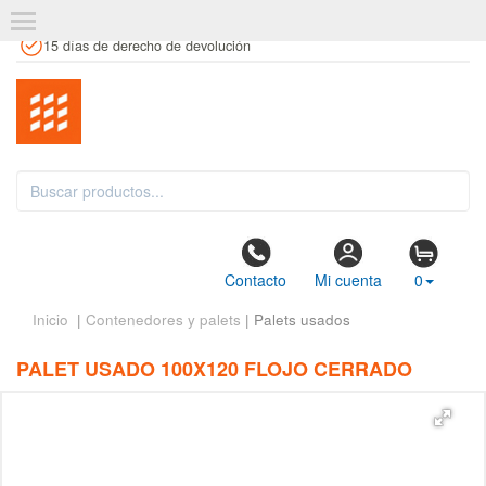
+34 961 106 146
info@estanteriaskit.com
Tienda física
15 días de derecho de devolución
Contacto
Mi cuenta
0
Inicio
|
Contenedores y palets
| Palets usados
PALET USADO 100X120 FLOJO CERRADO