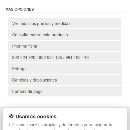
MÁS OPCIONES
Ver todos los precios y medidas
Consultar sobre este producto
Imprimir ficha
902 024 920 / 902 024 125 / 961 106 146
Entrega
Cambios y devoluciones
Formas de pago
🍪 Usamos cookies
POLÍTICA DE PRIVACIDAD
CAJAS
CONDICIONES DE USO
PALETS DE PLÁSTICO
Utilizamos cookies propias y de terceros para mejorar tu
CAMBIOS Y DEVOLUCIONES
MANUTENCIÓN