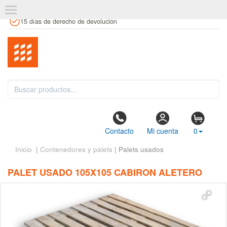
+34 961 106 146
info@estanteriaskit.com
Tienda física
15 días de derecho de devolución
Contacto
Mi cuenta
0
Inicio
|
Contenedores y palets
| Palets usados
PALET USADO 105X105 CABIRON ALETERO