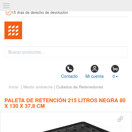
+34 961 106 146
info@estanteriaskit.com
Tienda física
15 días de derecho de devolución
Contacto
Mi cuenta
0
Inicio
|
Medio ambiente
| Cubetos de Retenedores
PALETA DE RETENCIÓN 215 LITROS NEGRA 80
X 130 X 37,8 CM