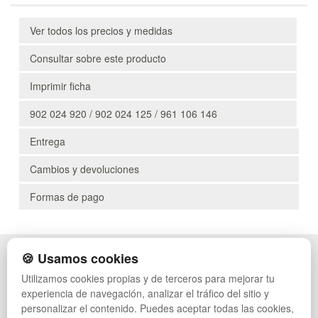
Ver todos los precios y medidas
Consultar sobre este producto
Imprimir ficha
902 024 920 / 902 024 125 / 961 106 146
Entrega
Cambios y devoluciones
Formas de pago
🍪 Usamos cookies
POLÍTICA DE PRIVACIDAD
CAJAS
CONDICIONES DE USO
PALETS DE PLÁSTICO
Utilizamos cookies propias y de terceros para mejorar tu
CAMBIOS Y DEVOLUCIONES
MANUTENCIÓN
experiencia de navegación, analizar el tráfico del sitio y
CONTACTO
GESTIÓN DE RESIDUOS
personalizar el contenido. Puedes aceptar todas las cookies,
QUIENES SOMOS
PALETS