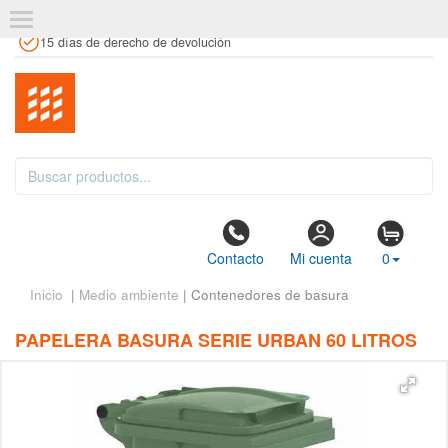
+34 961 106 146
info@estanteriaskit.com
Tienda física
15 días de derecho de devolución
Contacto
Mi cuenta
0
Inicio
|
Medio ambiente
| Contenedores de basura
PAPELERA BASURA SERIE URBAN 60 LITROS