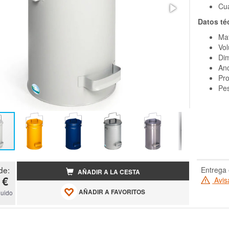
Cua
Datos té
Mat
Vol
Dim
Anc
Pro
Pes
de:
Entrega 
AÑADIR A LA CESTA
 €
Avis
AÑADIR A FAVORITOS
luido