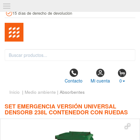
+34 961 106 146
info@estanteriaskit.com
Tienda física
15 días de derecho de devolución
Contacto
Mi cuenta
0
Inicio
|
Medio ambiente
| Absorbentes
SET EMERGENCIA VERSIÓN UNIVERSAL
DENSORB 238L CONTENEDOR CON RUEDAS