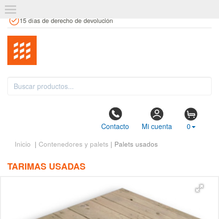
+34 961 106 146
info@estanteriaskit.com
Tienda física
15 días de derecho de devolución
Contacto
Mi cuenta
0
Inicio
|
Contenedores y palets
| Palets usados
TARIMAS USADAS