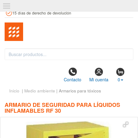
+34 961 106 146
info@estanteriaskit.com
Tienda física
15 días de derecho de devolución
Contacto
Mi cuenta
0
Inicio
|
Medio ambiente
| Armarios para tóxicos
ARMARIO DE SEGURIDAD PARA LÍQUIDOS
INFLAMABLES RF 30