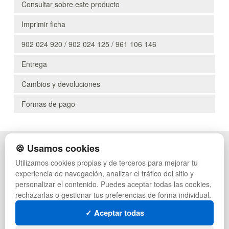
Consultar sobre este producto
Imprimir ficha
902 024 920 / 902 024 125 / 961 106 146
Entrega
Cambios y devoluciones
Formas de pago
🍪 Usamos cookies
POLÍTICA DE PRIVACIDAD
CAJAS
CONDICIONES DE USO
PALETS DE PLÁSTICO
Utilizamos cookies propias y de terceros para mejorar tu
CAMBIOS Y DEVOLUCIONES
MANUTENCIÓN
experiencia de navegación, analizar el tráfico del sitio y
CONTACTO
GESTIÓN DE RESIDUOS
personalizar el contenido. Puedes aceptar todas las cookies,
QUIENES SOMOS
PALETS
rechazarlas o gestionar tus preferencias de forma individual.
MAPA WEB
CONTENEDORES DE PLÁSTICO
PREGUNTAS FRECUENTES
LIQUIDACIÓN Y SOBRANTES
✓ Aceptar todas
INGRESA A TU CUENTA
LOTES DE NAVIDAD