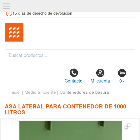
+34 961 106 146
info@estanteriaskit.com
Tienda física
15 días de derecho de devolución
Contacto
Mi cuenta
0
Inicio
|
Medio ambiente
| Contenedores de basura
ASA LATERAL PARA CONTENEDOR DE 1000
LITROS