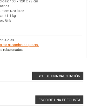
idas: 100 x 120 x 79 cm
atines
umen: 670 litros
o: 41.1 kg
or: Gris
en 4 días
arme si cambia de precio.
s relacionados