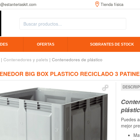
o@estanteriaskit.com
Tienda física
DES
OFERTAS
SOBRANTES DE STOCK
|
Contenedores y palets
| Contenedores de plástico
NEDOR BIG BOX PLASTICO RECICLADO 3 PATINES
DESCRIP
Conten
plásti
Puedes ad
mejor pre
Mat