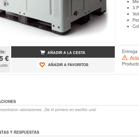
Med
3 P
Vol
Pes
Col
de:
Entrega 
AÑADIR A LA CESTA
5 €
Avis
Producto
AÑADIR A FAVORITOS
luido
ACIONES
contraron valoraciones. ¡Sé el primero en escribir una!
TAS Y RESPUESTAS