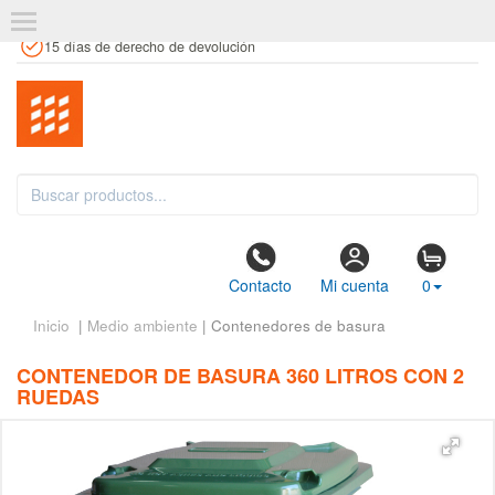
+34 961 106 146
info@estanteriaskit.com
Tienda física
15 días de derecho de devolución
Contacto
Mi cuenta
0
Inicio
|
Medio ambiente
| Contenedores de basura
CONTENEDOR DE BASURA 360 LITROS CON 2
RUEDAS