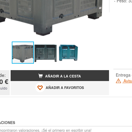
- Peso: 3
de:
Entrega 
AÑADIR A LA CESTA
0 €
Avis
AÑADIR A FAVORITOS
luido
ACIONES
contraron valoraciones. ¡Sé el primero en escribir una!