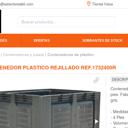
o@estanteriaskit.com
Tienda física
DES
OFERTAS
SOBRANTES DE STOCK
|
Contenedores y palets
| Contenedores de plástico
ENEDOR PLASTICO REJILLADO REF.1732400R
DESCRIP
Contenedo
pies. Fab
gris.
- Medida
- 4 Pies
- Volumen