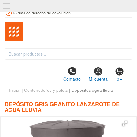
+34 961 106 146
info@estanteriaskit.com
Tienda física
15 días de derecho de devolución
Contacto
Mi cuenta
0
Inicio
|
Contenedores y palets
| Depósitos agua lluvia
DEPÓSITO GRIS GRANITO LANZAROTE DE
AGUA LLUVIA