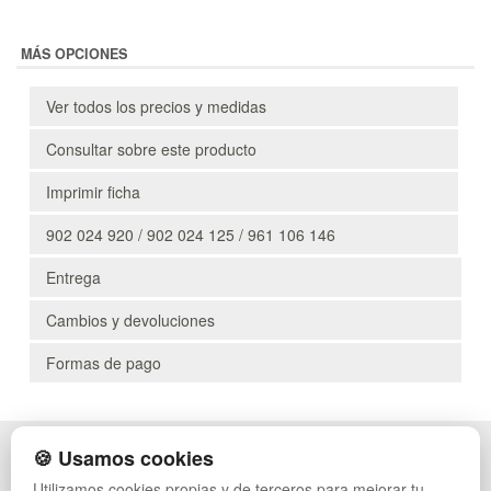
MÁS OPCIONES
Ver todos los precios y medidas
Consultar sobre este producto
Imprimir ficha
902 024 920 / 902 024 125 / 961 106 146
Entrega
Cambios y devoluciones
Formas de pago
🍪 Usamos cookies
POLÍTICA DE PRIVACIDAD
CAJAS
CONDICIONES DE USO
PALETS DE PLÁSTICO
Utilizamos cookies propias y de terceros para mejorar tu