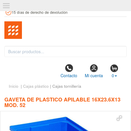
+34 961 106 146
info@estanteriaskit.com
Tienda física
15 días de derecho de devolución
Contacto
Mi cuenta
0
Inicio
|
Cajas plástico
| Cajas tornillería
GAVETA DE PLASTICO APILABLE 16X23.6X13
MOD. 52