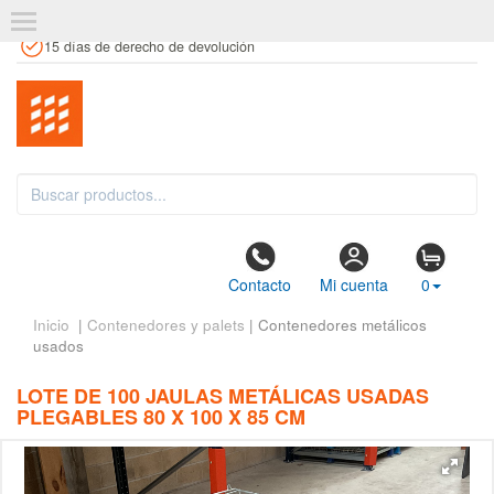
+34 961 106 146
info@estanteriaskit.com
Tienda física
15 días de derecho de devolución
Contacto
Mi cuenta
0
Inicio
|
Contenedores y palets
| Contenedores metálicos
usados
LOTE DE 100 JAULAS METÁLICAS USADAS
PLEGABLES 80 X 100 X 85 CM