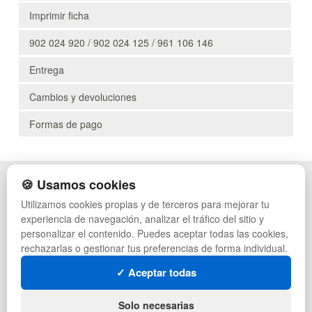
Imprimir ficha
902 024 920 / 902 024 125 / 961 106 146
Entrega
Cambios y devoluciones
Formas de pago
🍪 Usamos cookies
POLÍTICA DE PRIVACIDAD
CAJAS
CONDICIONES DE USO
PALETS DE PLÁSTICO
Utilizamos cookies propias y de terceros para mejorar tu
CAMBIOS Y DEVOLUCIONES
MANUTENCIÓN
experiencia de navegación, analizar el tráfico del sitio y
CONTACTO
GESTIÓN DE RESIDUOS
personalizar el contenido. Puedes aceptar todas las cookies,
QUIENES SOMOS
PALETS
rechazarlas o gestionar tus preferencias de forma individual.
MAPA WEB
CONTENEDORES DE PLÁSTICO
PREGUNTAS FRECUENTES
LIQUIDACIÓN Y SOBRANTES
✓ Aceptar todas
INGRESA A TU CUENTA
LOTES DE NAVIDAD
DEPORTES
Solo necesarias
ARTÍCULOS DE NATACIÓN