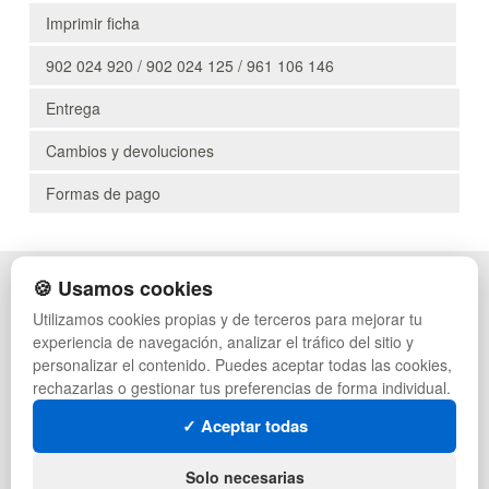
Imprimir ficha
902 024 920 / 902 024 125 / 961 106 146
Entrega
Cambios y devoluciones
Formas de pago
🍪 Usamos cookies
POLÍTICA DE PRIVACIDAD
CAJAS
CONDICIONES DE USO
PALETS DE PLÁSTICO
Utilizamos cookies propias y de terceros para mejorar tu
CAMBIOS Y DEVOLUCIONES
MANUTENCIÓN
experiencia de navegación, analizar el tráfico del sitio y
CONTACTO
GESTIÓN DE RESIDUOS
personalizar el contenido. Puedes aceptar todas las cookies,
QUIENES SOMOS
PALETS
rechazarlas o gestionar tus preferencias de forma individual.
MAPA WEB
CONTENEDORES DE PLÁSTICO
PREGUNTAS FRECUENTES
LIQUIDACIÓN Y SOBRANTES
✓ Aceptar todas
INGRESA A TU CUENTA
LOTES DE NAVIDAD
DEPORTES
Solo necesarias
ARTÍCULOS DE NATACIÓN