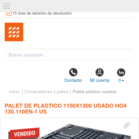
+34 961 106 146
info@estanteriaskit.com
Tienda física
15 días de derecho de devolución
Contacto
Mi cuenta
0
Inicio
|
Contenedores y palets
| Palets plástico usados
PALET DE PLASTICO 1100X1300 USADO HO4
130.110EN-1 US